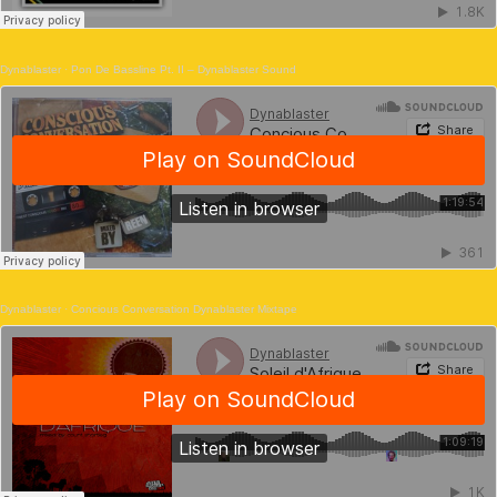
Dynablaster
·
Pon De Bassline Pt. II – Dynablaster Sound
Dynablaster
·
Concious Conversation Dynablaster Mixtape