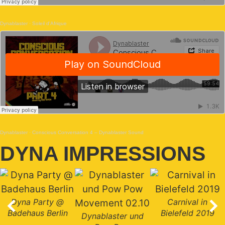
Dynablaster
·
Soleil d'Afrique
Dynablaster
·
Conscious Conversation 4 – Dynablaster Sound
DYNA IMPRESSIONS
Dyna Party @
Carnival in
Badehaus Berlin
Bielefeld 2019
Dynablaster und