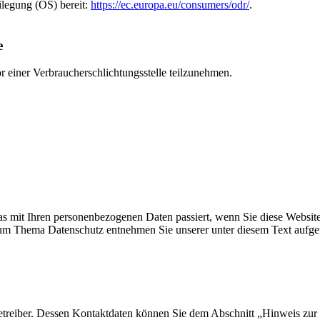
ilegung (OS) bereit:
https://ec.europa.eu/consumers/odr/
.
e
vor einer Verbraucherschlichtungsstelle teilzunehmen.
s mit Ihren personenbezogenen Daten passiert, wenn Sie diese Websit
 zum Thema Datenschutz entnehmen Sie unserer unter diesem Text aufge
etreiber. Dessen Kontaktdaten können Sie dem Abschnitt „Hinweis zur 