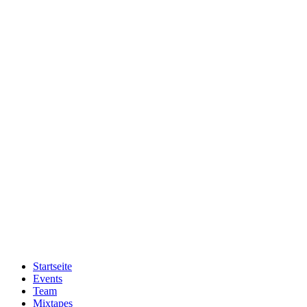
Zum
Inhalt
wechseln
Startseite
Events
Team
Mixtapes