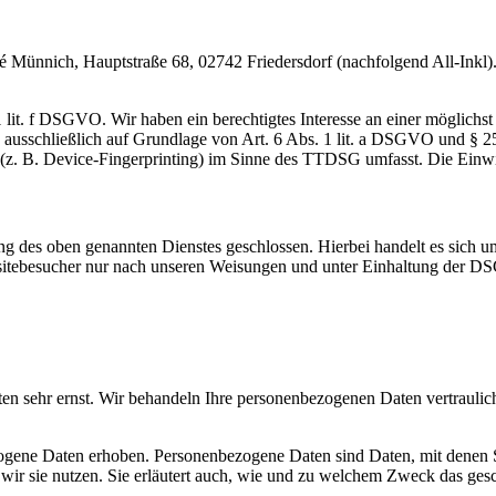
nnich, Hauptstraße 68, 02742 Friedersdorf (nachfolgend All-Inkl). 
lit. f DSGVO. Wir haben ein berechtigtes Interesse an einer möglichst 
ng ausschließlich auf Grundlage von Art. 6 Abs. 1 lit. a DSGVO und §
(z. B. Device-Fingerprinting) im Sinne des TTDSG umfasst. Die Einwill
 des oben genannten Dienstes geschlossen. Hierbei handelt es sich um
bsitebesucher nur nach unseren Weisungen und unter Einhaltung der D
ten sehr ernst. Wir behandeln Ihre personenbezogenen Daten vertrauli
ene Daten erhoben. Personenbezogene Daten sind Daten, mit denen Sie
wir sie nutzen. Sie erläutert auch, wie und zu welchem Zweck das gesc