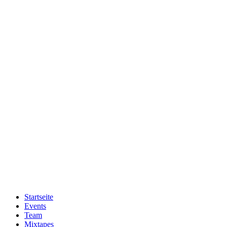
Zum
Inhalt
wechseln
Startseite
Events
Team
Mixtapes