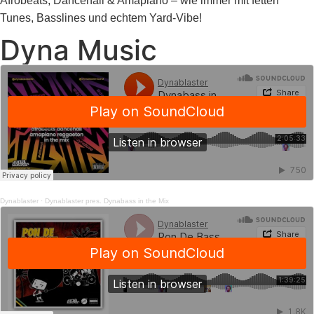
Afrobeats, Dancehall & Amapiano – wie immer mit fetten
Tunes, Basslines und echtem Yard-Vibe!
Dyna Music
Dynablaster
·
Dynablaster pres. Dynabass in the Mix