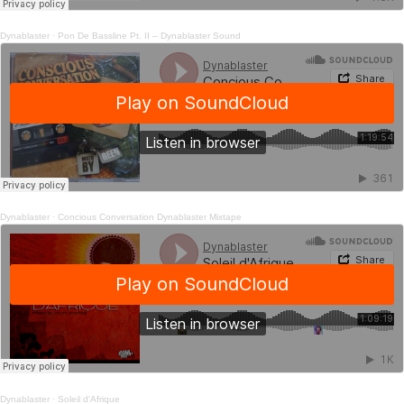
Dynablaster
·
Pon De Bassline Pt. II – Dynablaster Sound
Dynablaster
·
Concious Conversation Dynablaster Mixtape
Dynablaster
·
Soleil d'Afrique