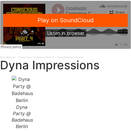
Dynablaster
·
Conscious Conversation 4 – Dynablaster Sound
Dyna Impressions
Dyna
Party @
Badehaus
Berlin