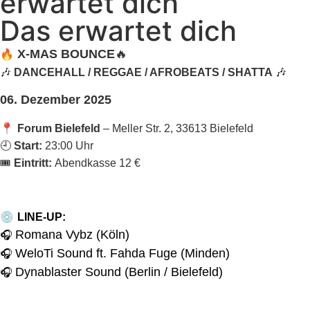
erwartet dich
Das erwartet dich
🔥
X-MAS BOUNCE
🔥
🎶
DANCEHALL / REGGAE / AFROBEATS / SHATTA
🎶
06. Dezember 2025
📍
Forum Bielefeld
– Meller Str. 2, 33613 Bielefeld
🕘
Start:
23:00 Uhr
🎟
Eintritt:
Abendkasse 12 €
💿
LINE-UP:
Romana Vybz (Köln)
🎧
WeloTi Sound ft. Fahda Fuge (Minden)
🎧
Dynablaster Sound (Berlin / Bielefeld)
🎧