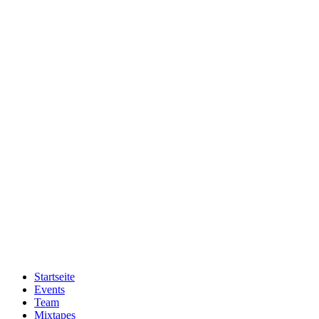
Zum
Inhalt
wechseln
Startseite
Events
Team
Mixtapes