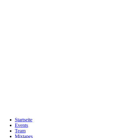
Zum
Inhalt
wechseln
Startseite
Events
Team
Mixtapes