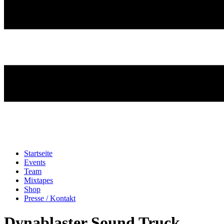
Startseite
Events
Team
Mixtapes
Shop
Presse / Kontakt
Dynablaster Sound Truck