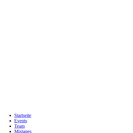
Zum
Inhalt
wechseln
Startseite
Events
Team
Mixtapes