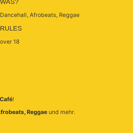
WAS?
Dancehall, Afrobeats, Reggae
RULES
over 18
 Café
!
Afrobeats, Reggae
und mehr.