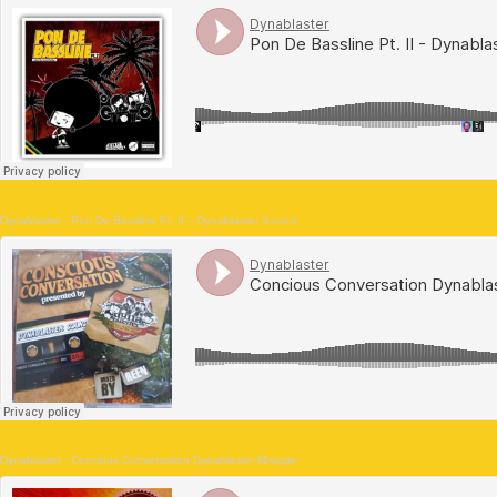
Dynablaster
·
Pon De Bassline Pt. II – Dynablaster Sound
Dynablaster
·
Concious Conversation Dynablaster Mixtape