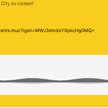
 City zu rocken!
yevents.muc?igsh=MWJ3dmdxYXpkcHg0MQ=