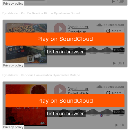
Dynablaster
·
Pon De Bassline Pt. II – Dynablaster Sound
Dynablaster
·
Concious Conversation Dynablaster Mixtape