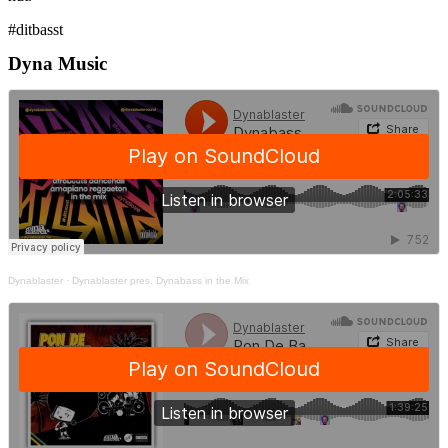
#ditbasst
Dyna Music
Dynablaster
·
Dynablaster pres. Dynabass in the Mix