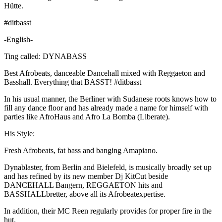
Hütte.
#ditbasst
-English-
Ting called: DYNABASS
Best Afrobeats, danceable Dancehall mixed with Reggaeton and
Basshall. Everything that BASST! #ditbasst
In his usual manner, the Berliner with Sudanese roots knows how to
fill any dance floor and has already made a name for himself with
parties like AfroHaus and Afro La Bomba (Liberate).
His Style:
Fresh Afrobeats, fat bass and banging Amapiano.
Dynablaster, from Berlin and Bielefeld, is musically broadly set up
and has refined by its new member Dj KitCut beside
DANCEHALL Bangern, REGGAETON hits and
BASSHALLbretter, above all its Afrobeatexpertise.
In addition, their MC Reen regularly provides for proper fire in the
hut.