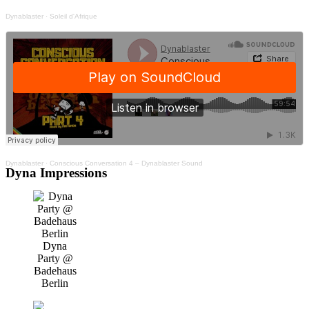
Dynablaster
·
Soleil d'Afrique
Dynablaster
·
Conscious Conversation 4 – Dynablaster Sound
Dyna Impressions
Dyna
Party @
Badehaus
Berlin