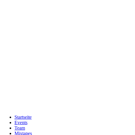
Zum
Inhalt
wechseln
Startseite
Events
Team
Mixtapes