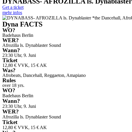
DYNABASS- AFROZILLA ls. Dynablaster *t
Get a ticket
mehr infos
Dyna FACTS
WO?
Badehaus Berlin
WER?
Afrozilla ls. Dynablaster Sound
Wann?
23:30 Uhr, 9. Juni
Ticket
12,80 € VVK, 15 € AK
Was?
Afrobeats, Dancehall, Reggaeton, Amapiano
Rules
over 18 yrs.
WO?
Badehaus Berlin
Wann?
23:30 Uhr, 9. Juni
WER?
Afrozilla ls. Dynablaster Sound
Ticket
12,80 € VVK, 15 € AK