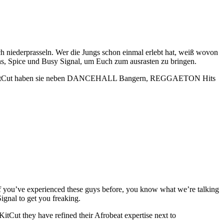
 niederprasseln. Wer die Jungs schon einmal erlebt hat, weiß wovon
, Spice und Busy Signal, um Euch zum ausrasten zu bringen.
 Mit Dj KitCut haben sie neben DANCEHALL Bangern, REGGAETON Hits
If you’ve experienced these guys before, you know what we’re talking
gnal to get you freaking.
itCut they have refined their Afrobeat expertise next to