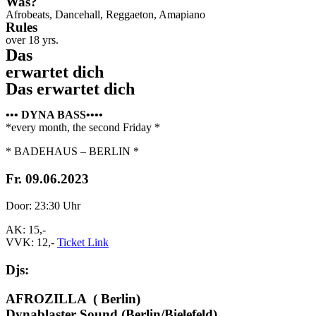
Was?
Afrobeats, Dancehall, Reggaeton, Amapiano
Rules
over 18 yrs.
Das
erwartet dich
Das erwartet dich
••• DYNA BASS••••
*every month, the second Friday *
* BADEHAUS – BERLIN *
Fr. 09.06.2023
Door: 23:30 Uhr
AK: 15,-
VVK: 12,-
Ticket Link
Djs:
AFROZILLA ( Berlin)
Dynablaster Sound (Berlin/Bielefeld)