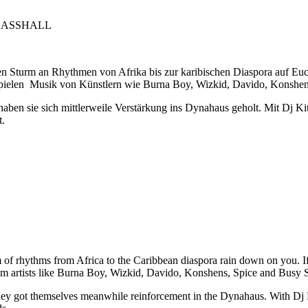
 BASSHALL
n Sturm an Rhythmen von Afrika bis zur karibischen Diaspora auf Euch
pielen Musik von Künstlern wie Burna Boy, Wizkid, Davido, Konshens
llt, haben sie sich mittlerweile Verstärkung ins Dynahaus geholt.
t.
 of rhythms from Africa to the Caribbean diaspora rain down on you. 
artists like Burna Boy, Wizkid, Davido, Konshens, Spice and Busy Si
they got themselves meanwhile reinforcement in the Dynahaus. With Dj K