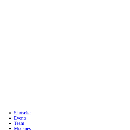
Zum
Inhalt
wechseln
Startseite
Events
Team
Mixtapes