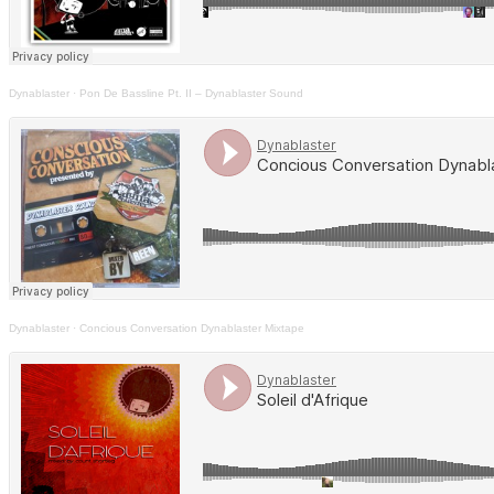
Dynablaster
·
Pon De Bassline Pt. II – Dynablaster Sound
Dynablaster
·
Concious Conversation Dynablaster Mixtape