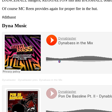
DANCEHALL bangers, REGGAETON hits and BASSHALL board
Of course MC Reen provides again for proper fire in the hut.
#ditbasst
Dyna Music
Dynablaster
·
Dynablaster pres. Dynabass in the Mix