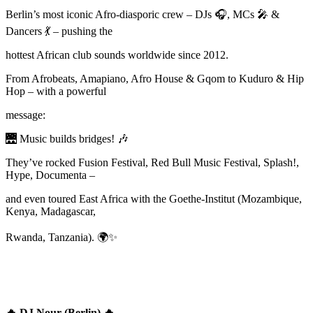
Berlin’s most iconic Afro-diasporic crew – DJs
🎧
, MCs
🎤
&
Dancers
💃
– pushing the
hottest African club sounds worldwide since 2012.
From Afrobeats, Amapiano, Afro House & Gqom to Kuduro & Hip
Hop – with a powerful
message:
🌉
Music builds bridges!
🎶
They’ve rocked Fusion Festival, Red Bull Music Festival, Splash!,
Hype, Documenta –
and even toured East Africa with the Goethe-Institut (Mozambique,
Kenya, Madagascar,
Rwanda, Tanzania).
🌍✨
🔥
DJ Nour (Berlin)
🔥