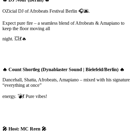
OZicial DJ of Afrobeats Festival Berlin
🎧🌆
.
Expect pure fire – a seamless blend of Afrobeats & Amapiano to
keep the floor moving all
night.
💥💃🔥
🔥
Count Shortleg (Dynablaster Sound | Bielefeld/Berlin)
🔥
Dancehall, Shatta, Afrobeats, Amapiano – mixed with his signature
“everything at once”
energy.
💣💃
Pure vibes!
🎤
Host: MC Reen
🎤