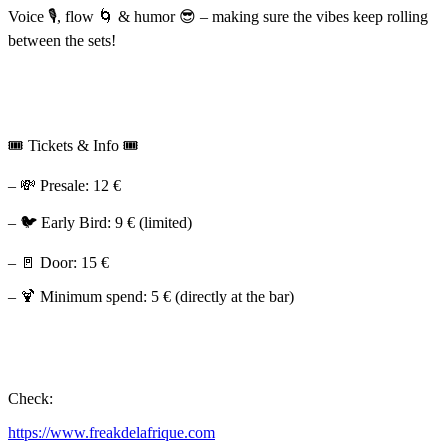
Voice
🎙
, flow
🌀
& humor
😎
– making sure the vibes keep rolling
between the sets!
🎟
Tickets & Info
🎟
–
💸
Presale: 12 €
–
🐦
Early Bird: 9 € (limited)
–
🚪
Door: 15 €
–
🍹
Minimum spend: 5 € (directly at the bar)
Check:
https://www.freakdelafrique.com