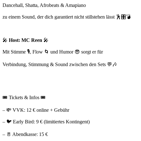
Dancehall, Shatta, Afrobeats & Amapiano
zu einem Sound, der dich garantiert nicht stillstehen lässt
🕺🎛💣
🎤
Host: MC Reen
🎤
Mit Stimme
🎙
, Flow
🌀
und Humor
😎
sorgt er für
Verbindung, Stimmung & Sound zwischen den Sets
💬🎶
🎟
Tickets & Infos
🎟
–
💸
VVK: 12 € online + Gebühr
–
🐦
Early Bird: 9 € (limitiertes Kontingent)
–
🚪
Abendkasse: 15 €