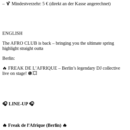
–
🍹
Mindestverzehr: 5 € (direkt an der Kasse angerechnet)
ENGLISH
The AFRO CLUB is back – bringing you the ultimate spring
highlight straight outta
Berlin:
🔥
FREAK DE L’AFRIQUE – Berlin’s legendary DJ collective
live on stage!
🪩💥
🎧
LINE-UP
🎧
🔥
Freak de l’Afrique (Berlin)
🔥