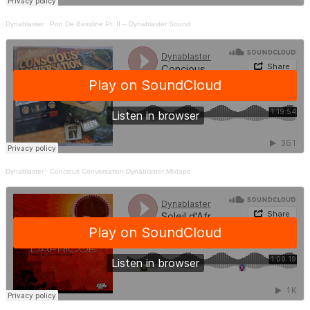
Dynablaster
·
Pon De Bassline Pt. II – Dynablaster Sound
Dynablaster
·
Concious Conversation Dynablaster Mixtape