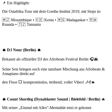
📌
Ein Highlight:
Die Ostafrika-Tour mit dem Goethe-Institut 2019, mit Stops in:
🇲🇿
Mozambique •
🇰🇪
Kenia •
🇲🇬
Madagaskar •
🇷🇼
Ruanda •
🇹🇿
Tansania
🔥
DJ Nour (Berlin)
🔥
Bekannt als offizieller DJ des Afrobeats Festival Berlin
🎧🌆
Seine Sets bringen euch eine tanzbare Mischung aus Afrobeats &
Amapiano direkt auf
den Floor
💥
kompromisslos, treibend, voller Vibes!
🎶💃🔥
🔥
Count Shortleg (Dynablaster Sound | Bielefeld / Berlin)
🔥
Mit seiner „Einmal mit Alles“-Mentalität mixt er gekonnt