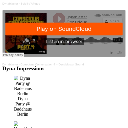
Dynablaster
·
Soleil d'Afrique
Dynablaster
·
Conscious Conversation 4 – Dynablaster Sound
Dyna Impressions
Dyna
Party @
Badehaus
Berlin