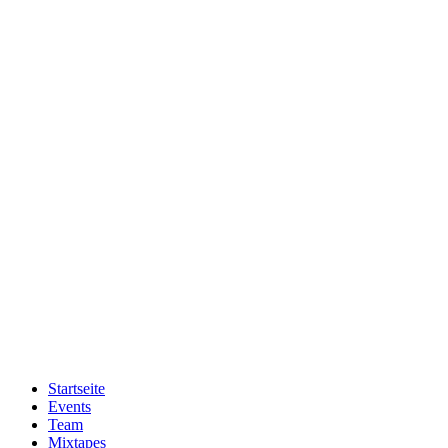
Zum
Inhalt
wechseln
Startseite
Events
Team
Mixtapes